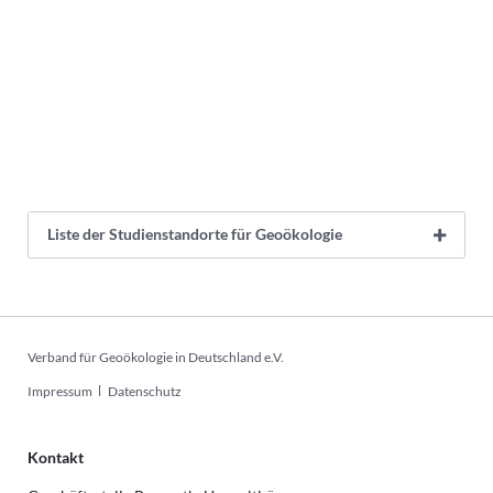
Liste der Studienstandorte für Geoökologie
Verband für Geoökologie in Deutschland e.V.
Navigation
Impressum
Datenschutz
überspringen
Kontakt