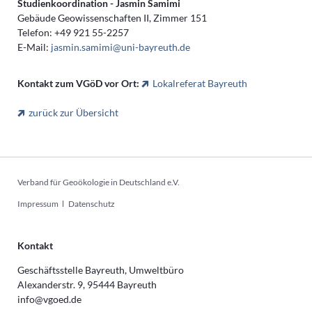
Studienkoordination -
Jasmin Samimi
Gebäude Geowissenschaften II, Zimmer 151
Telefon: +49 921 55-2257
E-Mail:
jasmin.samimi@uni-bayreuth.de
Kontakt zum VGöD vor Ort:
Lokalreferat Bayreuth
zurück zur Übersicht
Verband für Geoökologie in Deutschland e.V.
Navigation
Impressum
Datenschutz
überspringen
Kontakt
Geschäftsstelle Bayreuth, Umweltbüro
Alexanderstr. 9, 95444 Bayreuth
info@vgoed.de