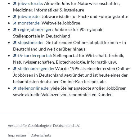
jobvector.de
: Aktuelle Jobs für Naturwissenschaftler,
Mediziner, Informatiker & Ingenieure
jobware.de
: Jobware ist die für Fach- und Führungskräfte
monster.de
: Weltweite Jobbörse
regio-jobanzeiger
: Jobbörse für 90 regionale
Stellenportale in Deutschland
stepstone.de
: Die führenden Online-Jobplattformen – in
Deutschland und weit darüber hinaus
t5-karriereportal
: Stellenportal für Wirtschaft, Technik,
Naturwissenschaften, Biotechnologie, Informatik usw.
stellenanzeigen.de
: Wurde 1995 als eine der ersten Online-
Jobbörsen in Deutschland gegründet und ist heute eines der
bekanntesten deutschen Online-Karriereportale
stellenonline.de
: viele Stellenangebote großer Jobbörsen
sowie aktuelle Vakanzen von renommierten Kunden
Verband für Geoökologie in Deutschland e.V.
Navigation
Impressum
Datenschutz