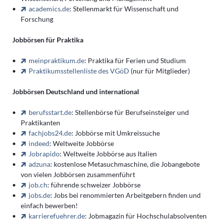
academics.de
: Stellenmarkt für Wissenschaft und
Forschung
Jobbörsen für Praktika
meinpraktikum.de
: Praktika für Ferien und Studium
Praktikumsstellenliste des VGöD
(nur für Mitglieder)
Jobbörsen Deutschland und international
berufsstart.de
: Stellenbörse für Berufseinsteiger und
Praktikanten
fachjobs24.de
: Jobbörse mit Umkreissuche
indeed
: Weltweite Jobbörse
Jobrapido
: Weltweite Jobbörse aus Italien
adzuna
: kostenlose Metasuchmaschine, die Jobangebote
von vielen Jobbörsen zusammenführt
job.ch
: führende schweizer Jobbörse
jobs.de
: Jobs bei renommierten Arbeitgebern finden und
einfach bewerben!
karrierefuehrer.de
: Jobmagazin für Hochschulabsolventen