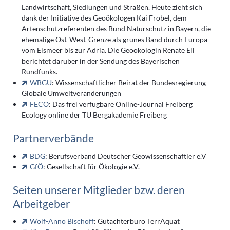
Landwirtschaft, Siedlungen und Straßen. Heute zieht sich
dank der Initiative des Geoökologen Kai Frobel, dem
Artenschutzreferenten des Bund Naturschutz in Bayern, die
ehemalige Ost-West-Grenze als grünes Band durch Europa –
vom Eismeer bis zur Adria. Die Geoökologin Renate Ell
berichtet darüber in der Sendung des Bayerischen
Rundfunks.
WBGU
: Wissenschaftlicher Beirat der Bundesregierung
Globale Umweltveränderungen
FECO
: Das frei verfügbare Online-Journal Freiberg
Ecology online der TU Bergakademie Freiberg
Partnerverbände
BDG
: Berufsverband Deutscher Geowissenschaftler e.V
GfÖ
: Gesellschaft für Ökologie e.V.
Seiten unserer Mitglieder bzw. deren
Arbeitgeber
Wolf-Anno Bischoff
: Gutachterbüro TerrAquat