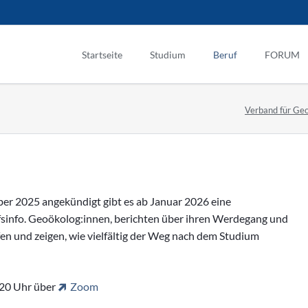
Startseite
Studium
Beruf
FORUM
Studieninhalte
Mitgliede
Verband für Geo
Studienstandorte
Berufsbilder
Ausgaben
Bachelorstudium
Berufswege der Geoöko
Redaktion
Masterstudium
Behörden, Politik
Mediadate
Umweltstudiengänge
Dienstleistungen, KM
er 2025 angekündigt gibt es ab Januar 2026 eine
Industrie, Gewerbe
sinfo. Geoökolog:innen, berichten über ihren Werdegang und
Ingenieur-, Planungsbü
fen und zeigen, wie vielfältig der Weg nach dem Studium
Selbstständigkeit
Verbände, Vereine
20 Uhr über
Zoom
Wissenschaft, Forschu