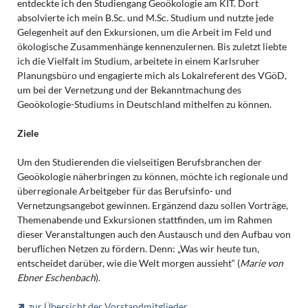
entdeckte ich den Studiengang Geoökologie am KIT. Dort
absolvierte ich mein B.Sc. und M.Sc. Studium und nutzte jede
Gelegenheit auf den Exkursionen, um die Arbeit im Feld und
ökologische Zusammenhänge kennenzulernen. Bis zuletzt liebte
ich die Vielfalt im Studium, arbeitete in einem Karlsruher
Planungsbüro und engagierte mich als Lokalreferent des VGöD,
um bei der Vernetzung und der Bekanntmachung des
Geoökologie-Studiums in Deutschland mithelfen zu können.
Ziele
Um den Studierenden die vielseitigen Berufsbranchen der
Geoökologie näherbringen zu können, möchte ich regionale und
überregionale Arbeitgeber für das Berufsinfo- und
Vernetzungsangebot gewinnen. Ergänzend dazu sollen Vorträge,
Themenabende und Exkursionen stattfinden, um im Rahmen
dieser Veranstaltungen auch den Austausch und den Aufbau von
beruflichen Netzen zu fördern. Denn: „Was wir heute tun,
entscheidet darüber, wie die Welt morgen aussieht“ (
Marie von
Ebner Eschenbach
).
zur Übersicht der Vorstandmitglieder