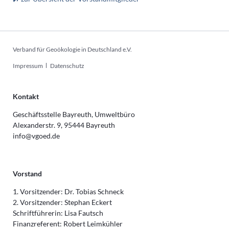
Verband für Geoökologie in Deutschland e.V.
Navigation
Impressum
Datenschutz
überspringen
Kontakt
Geschäftsstelle Bayreuth, Umweltbüro
Alexanderstr. 9, 95444 Bayreuth
info@vgoed.de
Vorstand
1. Vorsitzender: Dr. Tobias Schneck
2. Vorsitzender: Stephan Eckert
Schriftführerin: Lisa Fautsch
Finanzreferent: Robert Leimkühler