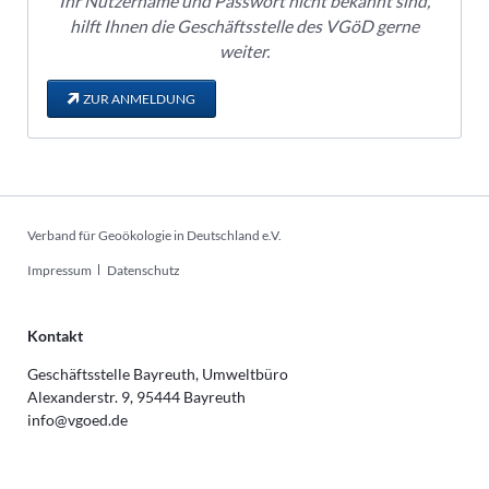
Ihr Nutzername und Passwort nicht bekannt sind,
hilft Ihnen die Geschäftsstelle des VGöD gerne
weiter.
ZUR ANMELDUNG
Verband für Geoökologie in Deutschland e.V.
Navigation
Impressum
Datenschutz
überspringen
Kontakt
Geschäftsstelle Bayreuth, Umweltbüro
Alexanderstr. 9, 95444 Bayreuth
info@vgoed.de