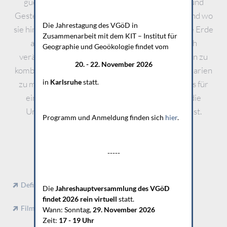
guckst auf den Boden und kannst die Minerale und
Gesteine bestimmen, weißt wo sie herkommen und wo
Die Jahrestagung des VGöD in
sie hingehen. Du guckst dich um und weißt wie die Erde
Zusammenarbeit mit dem KIT – Institut für
auf der du lebst, entstanden ist und wie sie sich
Geographie und Geoökologie findet vom
verändert. Vor allem aber weißt du dieses Wissen zu
20. - 22. November 2026
kombinieren, Prognosen daraus zu erstellen, Szenarien
in
Karlsruhe
statt.
zu modellieren und dir Gedanken zu machen, was für
einen Einfluss unser menschliches Dasein auf die
Umwelt hat... wenn du Geoökologie studiert hast.
Programm und Anmeldung finden sich
hier
.
Larissa Donges
2005
-----
Definitionen der Geoökologie
Die
Jahreshauptversammlung des VGöD
findet 2026
rein virtuell
statt.
Filme und weitere Infos zur Geoökologie
Wann: Sonntag,
29. November 2026
Zeit:
17 - 19 Uhr