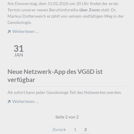
Am Donnerstag, dem 15.02.2026 um 20 Uhr findet der erste
Termin unserer neuen Berufsinforeihe
über Zoom
statt. Dr.
Markus Dotterweich erzählt von seinem vielfältigen Weg in der
Geoökologie.
Berufsinfoabend
Weiterlesen …
am
15.01.26
31
JAN
Neue Netzwerk-App des VGöD ist
verfügbar
Ab sofort kann jeder Geoökologe Teil des Netzwerkes werden.
Neue
Weiterlesen …
Netzwerk-
App
Seite 2 von 2
des
VGöD
Zurück
1
2
ist